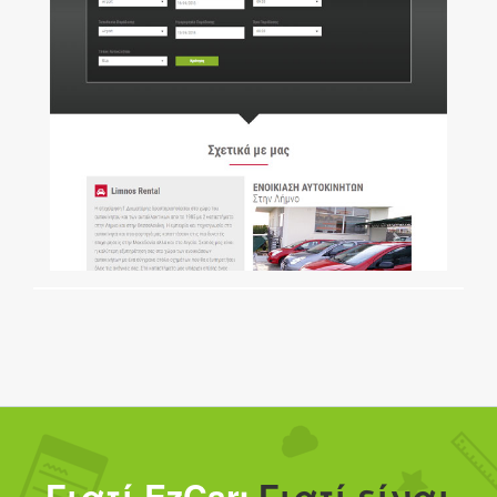
Γιατί EzCar;
Γιατί είναι