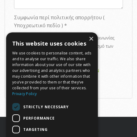
Συμφωνία περί πολιτικής απορρήτου (
Υποχρεωτικό πεδίο ) *
×
Χρησιμοποιώντας αυτή τη φορμα επικοινωνίας
This website uses cookies
συμφωνείτε με την αποθήκευση και χειρισμό των
We use cookies to personalise content, ads
δεδομένων σας από αυτόν τον ιστότοπο.
and to analyse our traffic. We also share
information about your use of our site with
ΠΡΟΣΤΑΣΙΑ ΠΡΟΣΩΠΙΚΩΝ ΔΕΔΟΜΕΝΩΝ
our advertising and analytics partners who
may combine it with other information that
you’ve provided to them or that they’ve
collected from your use of their services.
Privacy Policy
STRICTLY NECESSARY
PERFORMANCE
E
zCar
.
TARGETING